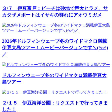
３/７ 伊豆富戸：ビーチは砂地で巨大ヒラメ、サ
カタザメボートはイサキの群れにアオウミガメ
2026年ドルフィンウェーブ冬のワイドマクロ満載
伊豆大島ツアー！ムービーバージョンです＼(^o^)
／
ドルフィンウェーブ冬のワイドマクロ満載伊豆大
島ツアー
２/１５ 伊豆海洋公園：リクエストで行ってきま
した！