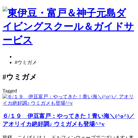
#ウミガメ
#ウミガメ
Tagged
６/１９ 伊豆富戸：やってきた！青い海＼(^o^)／
アオリイカ絶好調♪ ウミガメも登場^^v
皆様、こんばんは！ ドルフィンウェーブでございます♪ 本