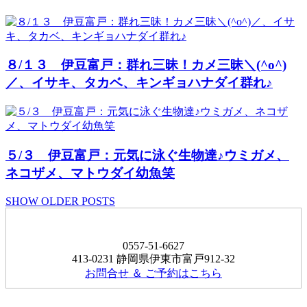
８/１３ 伊豆富戸：群れ三昧！カメ三昧＼(^o^)
／、イサキ、タカベ、キンギョハナダイ群れ♪
５/３ 伊豆富戸：元気に泳ぐ生物達♪ウミガメ、
ネコザメ、マトウダイ幼魚笑
SHOW OLDER POSTS
0557-51-6627
413-0231 静岡県伊東市富戸912-32
お問合せ ＆ ご予約はこちら