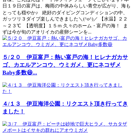
日１９日の富戸は、梅雨の中休みらしい青空が広がり、海も
とっても穏やか♪ 絶好のダイビングコンディションの中、
ガッツリ３ダイブ楽しんできました＼(^o^)／ 【水温】２２
～２３℃ 【透明度】１５ｍ 久々のホーム・富戸の海！ ま
ずは今が旬のアオリイカの産卵シーンを...
５/２０ 伊豆富戸：熱い富戸の海！ヒレナガカサ
ゴ、カエルアンコウ、ウミガメ、更にネコザメ
Baby多数😆...
４/１３ 伊豆海洋公園：リクエスト頂き行ってき
ました！