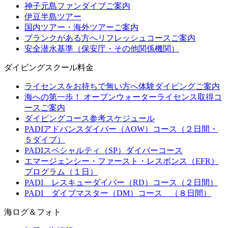
神子元島ファンダイブご案内
伊豆半島ツアー
国内ツアー・海外ツアーご案内
ブランクがある方へリフレッシュコースご案内
安全潜水基準（保安庁・その他関係機関）
ダイビングスクール料金
ライセンスをお持ちで無い方へ体験ダイビングご案内
海への第一歩！ オープンウォーターライセンス取得コ
ースご案内
ダイビングコース参考スケジュール
PADIアドバンスダイバー（AOW）コース（２日間・
５ダイブ）
PADIスペシャルティ（SP）ダイバーコース
エマージェンシー・ファースト・レスポンス（EFR）
プログラム（１日）
PADI レスキューダイバー（RD）コース（２日間）
PADI ダイブマスター（DM）コース （８日間）
海ログ＆フォト