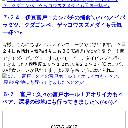
７/２４ 伊豆富戸：カンパチの捕食＼(^o^)／イバ
ラタツ、クダゴンベ、ゲッコウスズメダイも元気
一杯^^v
皆様、こんにちは♪ ドルフィンウェーブでございます。 本日
２４日も晴れ☀️気温は今日も３３℃超え(´⊙ω⊙`) 夏です！海
です！ダイビングでーす＼(^-^)／ ビーチダイビングへ行っ
てきました♪ 透明度１０〜１２m 水温２２〜２４℃ カンパチ
の捕食シーンが見れてますよ♪ 夏を感じずにはいられ...
５/７ 富戸：久々の富戸ホール！アオリイカも４
ペア、深場の砂地にも行ってきました＼(^o^)／
0557-51-6627