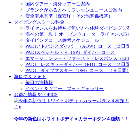
国内ツアー・海外ツアーご案内
ブランクがある方へリフレッシュコースご案内
安全潜水基準（保安庁・その他関係機関）
ダイビングスクール料金
ライセンスをお持ちで無い方へ体験ダイビングご
海への第一歩！ オープンウォーターライセンス取
ダイビングコース参考スケジュール
PADIアドバンスダイバー（AOW）コース（２日
PADIスペシャルティ（SP）ダイバーコース
エマージェンシー・ファースト・レスポンス（EF
PADI レスキューダイバー（RD）コース（２日
PADI ダイブマスター（DM）コース （８日間
海ログ＆フォト
毎日の海情報
イベント＆ツアー フォトギャラリー
お得な情報＆TOPICS
今年の新色はホワイトボディｘカラーボタン４種類！！ 