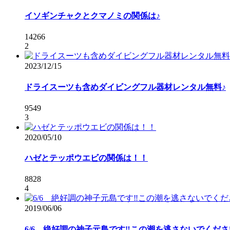
イソギンチャクとクマノミの関係は♪
14266
2
2023/12/15
ドライスーツも含めダイビングフル器材レンタル無料♪
9549
3
2020/05/10
ハゼとテッポウエビの関係は！！
8828
4
2019/06/06
6/6 絶好調の神子元島です‼️この潮を逃さないでください