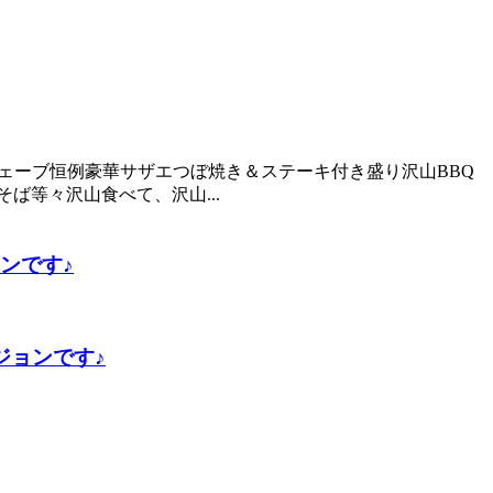
ィンウェーブ恒例豪華サザエつぼ焼き＆ステーキ付き盛り沢山BBQ
ば等々沢山食べて、沢山...
ンです♪
ジョンです♪