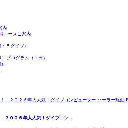
案内
得コースご案内
間・５ダイブ）
R）プログラム（１日）
間）
）
２０２６年大人気！ダイブコン...