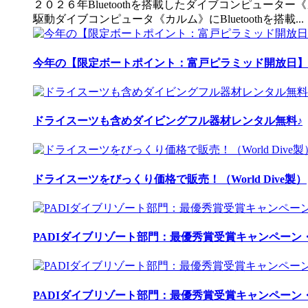
２０２６年Bluetoothを搭載したダイブコンピュータ
駆動ダイブコンピュータ《カルム》にBluetoothを搭載...
今年の【限定ボートポイント：富戸ピラミッド開放日】
ドライスーツも含めダイビングフル器材レンタル無料♪
ドライスーツをびっくり価格で販売！（World Dive製）
PADIダイブリゾート部門：最優秀賞受賞キャンペーン・
PADIダイブリゾート部門：最優秀賞受賞キャンペーン・