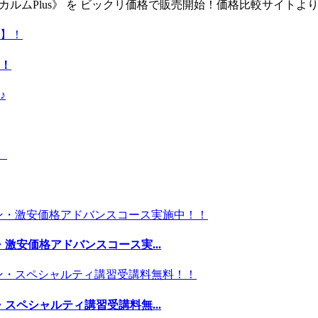
ー《カルムPlus》 を ビックリ価格で販売開始！価格比較サイト
！
激安価格アドバンスコース実...
スペシャルティ講習受講料無...