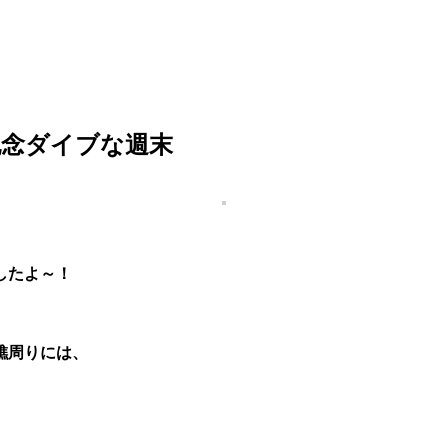
記念ダイブな週末
したよ～！
礁周りには、