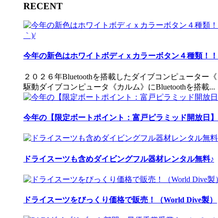
RECENT
今年の新色はホワイトボディｘカラーボタン４種類！！ 
２０２６年Bluetoothを搭載したダイブコンピュータ
駆動ダイブコンピュータ《カルム》にBluetoothを搭載...
今年の【限定ボートポイント：富戸ピラミッド開放日】
ドライスーツも含めダイビングフル器材レンタル無料♪
ドライスーツをびっくり価格で販売！（World Dive製）