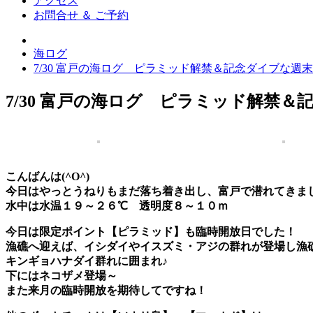
アクセス
お問合せ ＆ ご予約
海ログ
7/30 富戸の海ログ ピラミッド解禁＆記念ダイブな週末
7/30 富戸の海ログ ピラミッド解禁＆
こんばんは(^O^)
今日はやっとうねりもまだ落ち着き出し、富戸で潜れてきま
水中は
水温１９～２６℃
透明度８～１０ｍ
今日は
限定ポイント【ピラミッド】も臨時開放日
でした！
漁礁へ迎えば、イシダイやイスズミ・アジの群れが登場し漁
キンギョハナダイ群れに囲まれ♪
下にはネコザメ登場～
また来月の臨時開放を期待してですね！