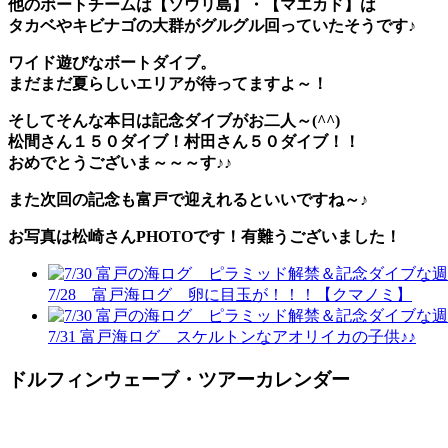
他のボートチームは【ソウリ島】・【マエカド】は
タカベやキビナゴの大群がグルグル回っていたそうです♪
ワイド遊びなボートダイブ。
まだまだ夏らしいエリアが待ってますよ～！
そしてそんな本日は記念ダイブがお二人～(^^)
松間さん１５０ダイブ！村田さん５０ダイブ！！
おめでとうございま～～～す♪♪
また次回の記念も富戸で迎えれるといいですね～♪
お写真は松崎さんPHOTOです！有難うございました！
7/28 富戸海ログ 卵に目玉が！！！【クマノミ】
7/31 富戸海ログ スケルトンなアオリイカの子供♪♪
ドルフィンウェーブ・ツアーカレンダー