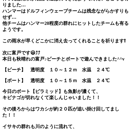
りました…
ハンマーはドルフィンウェーブチームは残念ながらかすりも
せず…
他チームはハンマー20程度の群れにヒットしたチームも有る
ようです。
この雨水が早くどこかに消え去ってくれることを祈ります❗
次に富戸です😃⤴⤴
本日も秋晴れの富戸♪ビーチとボートで遊んできました^^v
【ビーチ】
透明度 １０～１２ｍ
水温 ２４℃
【ボート】
透明度 １０～１５ｍ
水温 ２４℃
今日の
ボート【ピラミッド】
も魚影が濃くて、
キビナゴ
が切れなくて楽しんじゃいました！！
その後ろからは
ワカシ
が約２０匹が追い掛け回してまし
た！！
イサキ
の群れも川のように流れて、