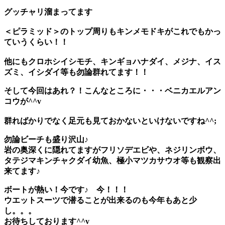
グッチャリ溜まってます
＜ピラミッド＞のトップ周りも
キンメモドキ
がこれでもかっ
ていうくらい！！
他にもクロホシイシモチ、キンギョハナダイ、メジナ、イス
ズミ、イシダイ等も勿論群れてます！！
そして今回はあれ？！こんなところに・・・ベニカエルアン
コウが^^v
群ればかりでなく足元も見ておかないといけないですね^^;
勿論ビーチも盛り沢山♪
岩の奥深くに隠れてますがフリソデエビや、ネジリンボウ、
タテジマキンチャクダイ幼魚、極小マツカサウオ等も観察出
来てます♪
ボートが熱い！今です♪ 今！！！
ウエットスーツで潜ることが出来るのも今年もあと少
し。。。
お待ちしております^^v