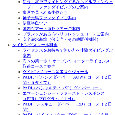
伊豆・富戸でダイビングするならドルフィンウェ
ーブ！・ファンダイビングのご案内
富戸で見られる生物たち
神子元島ファンダイブご案内
伊豆半島ツアー
国内ツアー・海外ツアーご案内
ブランクがある方へリフレッシュコースご案内
安全潜水基準（保安庁・その他関係機関）
ダイビングスクール料金
ライセンスをお持ちで無い方へ体験ダイビングご
案内
海への第一歩！ オープンウォーターライセンス
取得コースご案内
ダイビングコース参考スケジュール
PADIアドバンスダイバー（AOW）コース（２日
間・５ダイブ）
PADIスペシャルティ（SP）ダイバーコース
エマージェンシー・ファースト・レスポンス
（EFR）プログラム（１日）
PADI レスキューダイバー（RD）コース（２日
間）
PADI ダイブマスター（DM）コース （８日