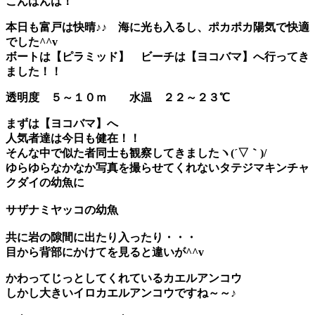
こんばんは！
本日も富戸は快晴♪♪ 海に光も入るし、ポカポカ陽気で快適
でした^^v
ボートは【ピラミッド】 ビーチは【ヨコバマ】へ行ってき
ました！！
透明度 ５～１０ｍ
水温 ２２～２３℃
まずは【ヨコバマ】へ
人気者達は今日も健在！！
そんな中で似た者同士も観察してきましたヽ(´▽｀)/
ゆらゆらなかなか写真を撮らせてくれない
タテジマキンチャ
クダイ
の幼魚に
サザナミヤッコ
の幼魚
共に岩の隙間に出たり入ったり・・・
目から背部にかけてを見ると違いが^^v
かわってじっとしてくれているカエルアンコウ
しかし大きい
イロカエルアンコウ
ですね～～♪