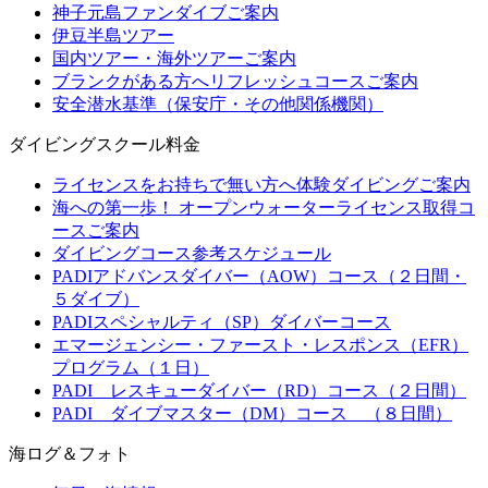
神子元島ファンダイブご案内
伊豆半島ツアー
国内ツアー・海外ツアーご案内
ブランクがある方へリフレッシュコースご案内
安全潜水基準（保安庁・その他関係機関）
ダイビングスクール料金
ライセンスをお持ちで無い方へ体験ダイビングご案内
海への第一歩！ オープンウォーターライセンス取得コ
ースご案内
ダイビングコース参考スケジュール
PADIアドバンスダイバー（AOW）コース（２日間・
５ダイブ）
PADIスペシャルティ（SP）ダイバーコース
エマージェンシー・ファースト・レスポンス（EFR）
プログラム（１日）
PADI レスキューダイバー（RD）コース（２日間）
PADI ダイブマスター（DM）コース （８日間）
海ログ＆フォト