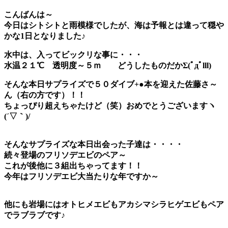
こんばんは～
今日はシトシトと雨模様でしたが、海は予報とは違って穏や
かな1日となりました♪
水中は、入ってビックリな事に・・・
水温２１℃
透明度～５ｍ
どうしたものだかΣ(ﾟдﾟlll)
そんな本日
サプライズで５０ダイブ+●本を迎えた佐藤さ～
ん
（右の方です）！！
ちょっぴり超えちゃたけど（笑）
おめでとうございますヽ
(´▽｀)/
そんなサプライズな本日出会った子達は・・・・
続々登場のフリソデエビのペア～
これが後他に３組出ちゃってます！！
今年はフリソデエビ大当たりな年ですか～
他にも岩場にはオトヒメエビもアカシマシラヒゲエビもペア
でラブラブです♪