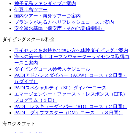
神子元島ファンダイブご案内
伊豆半島ツアー
国内ツアー・海外ツアーご案内
ブランクがある方へリフレッシュコースご案内
安全潜水基準（保安庁・その他関係機関）
ダイビングスクール料金
ライセンスをお持ちで無い方へ体験ダイビングご案内
海への第一歩！ オープンウォーターライセンス取得コ
ースご案内
ダイビングコース参考スケジュール
PADIアドバンスダイバー（AOW）コース（２日間・
５ダイブ）
PADIスペシャルティ（SP）ダイバーコース
エマージェンシー・ファースト・レスポンス（EFR）
プログラム（１日）
PADI レスキューダイバー（RD）コース（２日間）
PADI ダイブマスター（DM）コース （８日間）
海ログ＆フォト