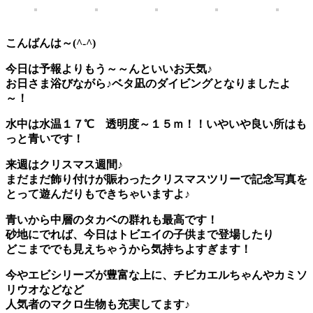
こんばんは～(^-^)
今日は予報よりもう～～んといいお天気♪
お日さま浴びながら♪ベタ凪のダイビングとなりましたよ
～！
水中は
水温１７℃
透明度～１５ｍ！！いやいや良い所はも
っと青いです！
来週はクリスマス週間♪
まだまだ飾り付けが賑わった
クリスマスツリーで記念写真
を
とって遊んだりもできちゃいますよ♪
青いから中層のタカベの群れも最高です！
砂地にでれば、今日はトビエイの子供まで登場したり
どこまででも見えちゃうから気持ちよすぎます！
今やエビシリーズが豊富な上に、チビカエルちゃんやカミソ
リウオなどなど
人気者のマクロ生物も充実してます♪