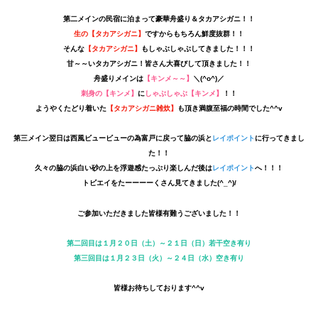
第二メインの民宿に泊まって豪華舟盛り＆タカアシガニ！！
生の【タカアシガニ】
ですからもちろん鮮度抜群！！
そんな
【タカアシガニ】
もしゃぶしゃぶしてきました！！！
甘～～いタカアシガニ！皆さん大喜びして頂きました！！
舟盛りメインは
【キンメ～～】
＼(^o^)／
刺身の【キンメ】
に
しゃぶしゃぶ【キンメ】
！！
ようやくたどり着いた
【タカアシガニ雑炊】
も頂き満腹至福の時間でした^^v
第三メイン翌日は西風ビュービューの為富戸に戻って脇の浜と
レイポイント
に行ってきまし
た！！
久々の脇の浜白い砂の上を浮遊感たっぷり楽しんだ後は
レイポイント
へ！！！
トビエイをたーーーーくさん見てきました(^_^)/
ご参加いただきました皆様有難うございました！！
第二回目は１月２０日（土）～２１日（日）若干空き有り
第三回目は１月２３日（火）～２４日（水）空き有り
皆様お待ちしております^^v