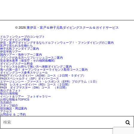
© 2026
東伊豆・富戸＆神子元島ダイビングスクール＆ガイドサービス
ドルフィンウェーブのコンセプト
ファンダイビング料金
伊豆・富戸でダイビングするならドルフィンウェーブ！・ファンダイビングのご案内
富戸で見られる生物たち
神子元島ファンダイブご案内
伊豆半島ツアー
国内ツアー・海外ツアーご案内
ブランクがある方へリフレッシュコースご案内
安全潜水基準（保安庁・その他関係機関）
ダイビングスクール料金
ライセンスをお持ちで無い方へ体験ダイビングご案内
海への第一歩！ オープンウォーターライセンス取得コースご案内
ダイビングコース参考スケジュール
PADIアドバンスダイバー（AOW）コース（２日間・５ダイブ）
PADIスペシャルティ（SP）ダイバーコース
エマージェンシー・ファースト・レスポンス（EFR）プログラム（１日）
PADI レスキューダイバー（RD）コース（２日間）
PADI ダイブマスター（DM）コース （８日間）
海ログ＆フォト
毎日の海情報
イベント＆ツアー フォトギャラリー
お得な情報＆TOPICS
当店紹介
スタッフ紹介
宿泊施設・周辺案内
アクセス
お問合せ ＆ ご予約