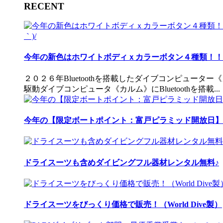
RECENT
今年の新色はホワイトボディｘカラーボタン４種類！！ 
２０２６年Bluetoothを搭載したダイブコンピュータ
駆動ダイブコンピュータ《カルム》にBluetoothを搭載...
今年の【限定ボートポイント：富戸ピラミッド開放日】
ドライスーツも含めダイビングフル器材レンタル無料♪
ドライスーツをびっくり価格で販売！（World Dive製）