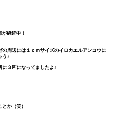
海が継続中！
ゼ
の周辺には１ｃｍサイズのイロカエルアンコウに
ゃう♪
所に３匹になってましたよ♪
ことか（笑）