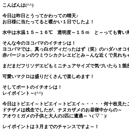
こんばんは(^^)
今日は昨日とうってかわっての晴天♪
お日様に当たってると暖かい１日でしたよ！
水中は
水温１５～１６℃
透明度～１５ｍ と～っても青い
そんな今のヨコバマのイチオシは！
ヨコバマでは、真っ白ボディだったはず（笑）の
ハダハオコ
赤バージョンのウミウシカクレエビとみ～んな近くで見れち
まだまだ
フリソデエビ
もミニチュアサイズで気づいたら１箇
可愛いマクロは盛りだくさんで楽しめます！
そしてボートのイチオシは！
レイポイント～(^^)
今日はトビエイ～トビエイ～トビエイ～・・・・何十枚見た
ドチザメは残念でしたが、ナヌカザメのお昼寝中からの～
アオウミガメ
の子供と大人の2匹に遭遇～ヽ(´▽｀)/
レイポイントは３月までのチャンスですよ～！