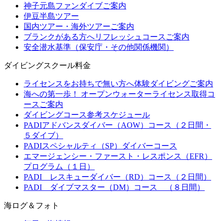
神子元島ファンダイブご案内
伊豆半島ツアー
国内ツアー・海外ツアーご案内
ブランクがある方へリフレッシュコースご案内
安全潜水基準（保安庁・その他関係機関）
ダイビングスクール料金
ライセンスをお持ちで無い方へ体験ダイビングご案内
海への第一歩！ オープンウォーターライセンス取得コ
ースご案内
ダイビングコース参考スケジュール
PADIアドバンスダイバー（AOW）コース（２日間・
５ダイブ）
PADIスペシャルティ（SP）ダイバーコース
エマージェンシー・ファースト・レスポンス（EFR）
プログラム（１日）
PADI レスキューダイバー（RD）コース（２日間）
PADI ダイブマスター（DM）コース （８日間）
海ログ＆フォト