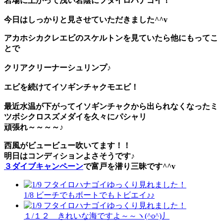
岩場に上がって浅い岩陰に
フタイロハナゴイ
！
今日はしっかりと見させていただきました^^v
アカホシカクレエビ
のスケルトンを見ていたら他にもってこ
とで
クリアクリーナーシュリンプ
♪
エビを続けて
イソギンチャクモエビ
！
最近水温が下がってイソギンチャクから出られなくなったミ
ツボシクロスズメダイを久々にパシャリ
頑張れ～～～～♪
西風がビュービュー吹いてます！！
明日はコンディションよさそうです♪
３ダイブキャンペーン
で富戸を潜り三昧です^^v
1/8 ビーチでもボートでもトビエイ♪♪
１/１２ きれいな海ですよ～～ヽ(^o^)丿