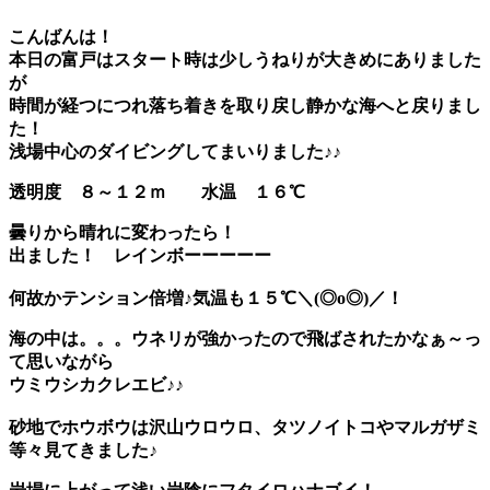
こんばんは！
本日の富戸はスタート時は少しうねりが大きめにありました
が
時間が経つにつれ落ち着きを取り戻し静かな海へと戻りまし
た！
浅場中心のダイビングしてまいりました♪♪
透明度 ８～１２ｍ
水温 １６℃
曇りから晴れに変わったら！
出ました！
レインボーーーーー
何故かテンション倍増♪気温も１５℃＼(◎o◎)／！
海の中は。。。ウネリが強かったので飛ばされたかなぁ～っ
て思いながら
ウミウシカクレエビ
♪♪
砂地でホウボウは沢山ウロウロ、タツノイトコやマルガザミ
等々見てきました♪