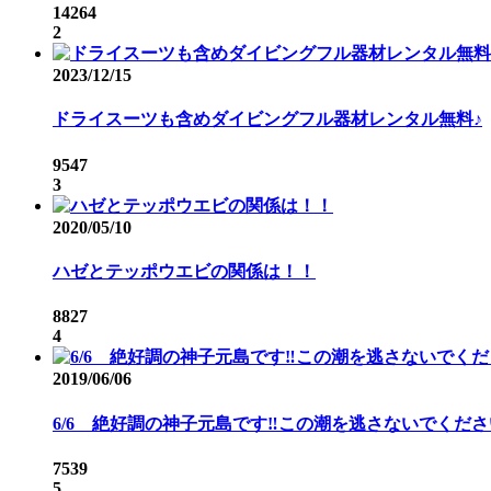
14264
2
2023/12/15
ドライスーツも含めダイビングフル器材レンタル無料♪
9547
3
2020/05/10
ハゼとテッポウエビの関係は！！
8827
4
2019/06/06
6/6 絶好調の神子元島です‼️この潮を逃さないでください
7539
5