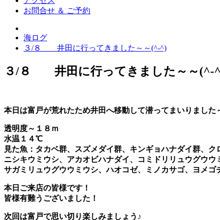
アクセス
お問合せ ＆ ご予約
海ログ
３/８ 井田に行ってきました～～(^-^)
３/８ 井田に行ってきました～～(^-^
本日は富戸が荒れたため
井田
へ移動して潜ってまいりました～(^
透明度～１８ｍ
水温１４℃
見た魚：
タカベ群、スズメダイ群、キンギョハナダイ群、ク
ニシキウミウシ、アカオビハナダイ、コミドリリュウグウウ
サガミリュウグウウミウシ、ハオコゼ、ミノカサゴ、ヨメゴ
本日ご来店の皆様です！
皆様有難うございました！
次回は富戸で思い切り楽しみましょう
♪