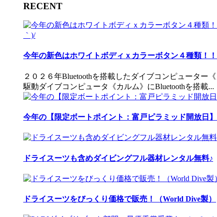
RECENT
今年の新色はホワイトボディｘカラーボタン４種類！！ 
２０２６年Bluetoothを搭載したダイブコンピュータ
駆動ダイブコンピュータ《カルム》にBluetoothを搭載...
今年の【限定ボートポイント：富戸ピラミッド開放日】
ドライスーツも含めダイビングフル器材レンタル無料♪
ドライスーツをびっくり価格で販売！（World Dive製）