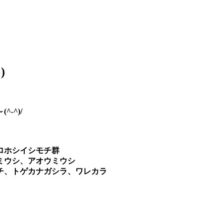
)
-^)/
ロホシイシモチ群
ミウシ、アオウミウシ
チ、トゲカナガシラ、ワレカラ