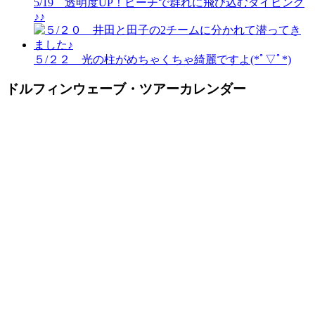
5/19 透明度UP！ビーチで群れに飛び込むダイビング
♪♪
５/２２ 光の柱がめちゃくちゃ綺麗ですよ(*ﾟ▽ﾟ*)
ドルフィンウェーブ・ツアーカレンダー