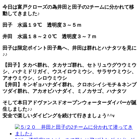
今日は富戸クローズの為井田と田子の2チームに分かれて移
動してきました♪
田子 水温１９℃ 透明度３～５ｍ
井田 水温１８～２０℃ 透明度３～７ｍ
田子は限定ポイント田子島へ、井田は群れとハナタツを見に
♪♪
【田子】タカベ群れ、タカサゴ群れ、セトリュウグウウミウ
シ、ハナミドリガイ、ウスイロウミウシ、サラサウミウシ、
アオウミウシ、シロウミウシ
【井田】キンギョハナダイ群れ、クロホシイシモチ＆ネンブ
ツダイ群れ、アカオビハナダイ、ミノカサゴ、ハナタツ
そして本日アドヴァンスドオープンウォーターダイバーが誕
生しました♪♪
安全で楽しいダイビングを続けて行きましょう^^v