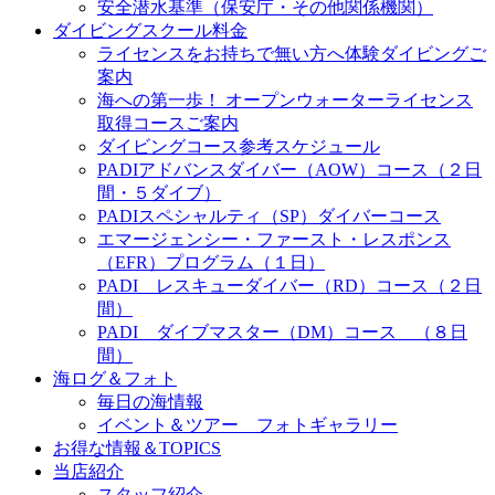
安全潜水基準（保安庁・その他関係機関）
ダイビングスクール料金
ライセンスをお持ちで無い方へ体験ダイビングご
案内
海への第一歩！ オープンウォーターライセンス
取得コースご案内
ダイビングコース参考スケジュール
PADIアドバンスダイバー（AOW）コース（２日
間・５ダイブ）
PADIスペシャルティ（SP）ダイバーコース
エマージェンシー・ファースト・レスポンス
（EFR）プログラム（１日）
PADI レスキューダイバー（RD）コース（２日
間）
PADI ダイブマスター（DM）コース （８日
間）
海ログ＆フォト
毎日の海情報
イベント＆ツアー フォトギャラリー
お得な情報＆TOPICS
当店紹介
スタッフ紹介