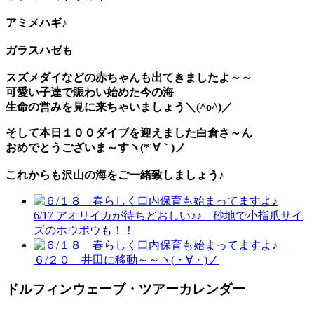
アミメハギ♪
ガラスハゼ
も
スズメダイなどの赤ちゃんも出てきましたよ～～
可愛い子達で賑わい始めた今の海
生命の営みを見に来ちゃいましょう＼(^o^)／
そして本日
１００ダイブ
を迎えました白倉さ～ん
おめでとうございま～すヽ(*´∀｀)ノ
これからも沢山の海をご一緒致しましょう♪
6/17 アオリイカが待ちどおしい♪♪ 砂地で小指爪サイ
ズのホウボウも！！
６/２０ 井田に移動～～ヽ(・∀・)ノ
ドルフィンウェーブ・ツアーカレンダー