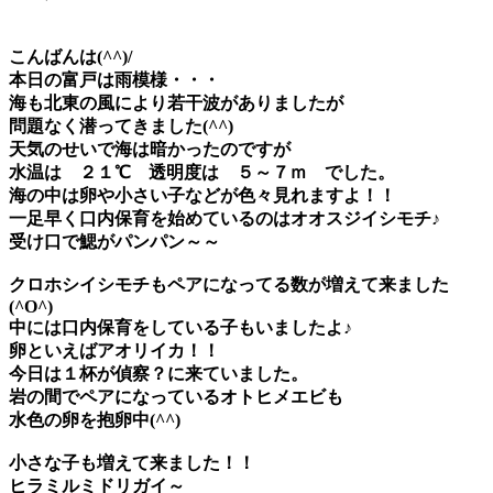
こんばんは(^^)/
本日の富戸は雨模様・・・
海も北東の風により若干波がありましたが
問題なく潜ってきました(^^)
天気のせいで海は暗かったのですが
水温は ２１℃
透明度は ５～７ｍ
でした。
海の中は卵や小さい子などが色々見れますよ！！
一足早く口内保育を始めているのは
オオスジイシモチ♪
受け口で鰓がパンパン～～
クロホシイシモチもペア
になってる数が増えて来ました
(^O^)
中には口内保育をしている子もいましたよ♪
卵といえばアオリイカ！！
今日は１杯が偵察？に来ていました。
岩の間でペアになっている
オトヒメエビ
も
水色の卵を抱卵中(^^)
小さな子も増えて来ました！！
ヒラミルミドリガイ～