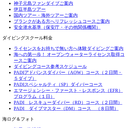
神子元島ファンダイブご案内
伊豆半島ツアー
国内ツアー・海外ツアーご案内
ブランクがある方へリフレッシュコースご案内
安全潜水基準（保安庁・その他関係機関）
ダイビングスクール料金
ライセンスをお持ちで無い方へ体験ダイビングご案内
海への第一歩！ オープンウォーターライセンス取得コ
ースご案内
ダイビングコース参考スケジュール
PADIアドバンスダイバー（AOW）コース（２日間・
５ダイブ）
PADIスペシャルティ（SP）ダイバーコース
エマージェンシー・ファースト・レスポンス（EFR）
プログラム（１日）
PADI レスキューダイバー（RD）コース（２日間）
PADI ダイブマスター（DM）コース （８日間）
海ログ＆フォト