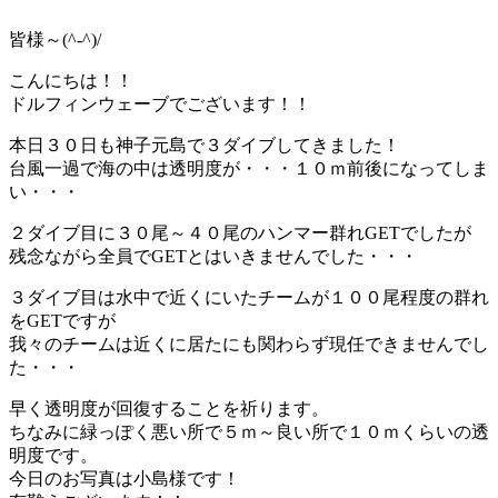
皆様～(^-^)/
こんにちは！！
ドルフィンウェーブでございます！！
本日３０日も神子元島で３ダイブしてきました！
台風一過で海の中は透明度が・・・１０ｍ前後になってしま
い・・・
２ダイブ目に３０尾～４０尾のハンマー群れGETでしたが
残念ながら全員でGETとはいきませんでした・・・
３ダイブ目は水中で近くにいたチームが１００尾程度の群れ
をGETですが
我々のチームは近くに居たにも関わらず現任できませんでし
た・・・
早く透明度が回復することを祈ります。
ちなみに緑っぽく悪い所で５ｍ～良い所で１０ｍくらいの透
明度です。
今日のお写真は小島様です！