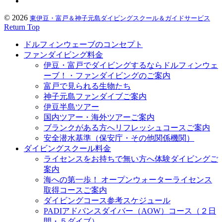
© 2026
東伊豆・富戸＆神子元島ダイビングスクール＆ガイドサービス
Return Top
ドルフィンウェーブのコンセプト
ファンダイビング料金
伊豆・富戸でダイビングするならドルフィンウェ
ーブ！・ファンダイビングのご案内
富戸で見られる生物たち
神子元島ファンダイブご案内
伊豆半島ツアー
国内ツアー・海外ツアーご案内
ブランクがある方へリフレッシュコースご案内
安全潜水基準（保安庁・その他関係機関）
ダイビングスクール料金
ライセンスをお持ちで無い方へ体験ダイビングご
案内
海への第一歩！ オープンウォーターライセンス
取得コースご案内
ダイビングコース参考スケジュール
PADIアドバンスダイバー（AOW）コース（２日
間・５ダイブ）