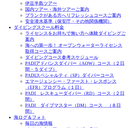
伊豆半島ツアー
国内ツアー・海外ツアーご案内
ブランクがある方へリフレッシュコースご案内
安全潜水基準（保安庁・その他関係機関）
ダイビングスクール料金
ライセンスをお持ちで無い方へ体験ダイビングご
案内
海への第一歩！ オープンウォーターライセンス
取得コースご案内
ダイビングコース参考スケジュール
PADIアドバンスダイバー（AOW）コース（２日
間・５ダイブ）
PADIスペシャルティ（SP）ダイバーコース
エマージェンシー・ファースト・レスポンス
（EFR）プログラム（１日）
PADI レスキューダイバー（RD）コース（２日
間）
PADI ダイブマスター（DM）コース （８日
間）
海ログ＆フォト
毎日の海情報