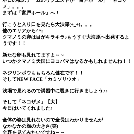
本日の私のチームのリクエストが「富戸ホール」「ネコザ
メ」。。。
まずは「富戸ホール」へ！
行こうと入り口を見たら大渋滞(+_+)。。。
他のエリアから^^;
クマノミの卵は目がキラキラ♪もうすぐ大海原へ出発するよ
うです！！
新たな卵も見れてますよ～～
いつかクマノミ天国にヨコバマはなるかもしれませんね！！
ネジリンボウももちろん健在です！！
そしてNEW FACE「
カミソリウオ
」
浅場で見れるので講習中に覗きに行きましょう♪♪
そして「
ネコザメ
」【大】
今日はいてくれました♪
全体の姿は見れないので全長はわかりませんが
なかなかの顔の大きさ(笑)
全容を見てみたいですね～～