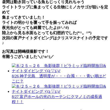
昼間は動き回っている魚もじっくり見れちゃう
ライトトラップに集まってくる生物にミノカサゴが狙いを定
めて
集まってきていました！
ライトの明かりを覆って手を振ってみれば
夜光虫がとっても綺麗でしたよ(#^.^#)
陸上から見る水面もとっても幻想的でした(*^。^*)
次回の富戸ナイトダイビングはクリスマスナイトの予定です
♪
お写真は開嶋様撮影です！
有難うございました＼(^o^)／
8/26 神子元島 透明度が・・・白濁・・・青い潮はど
こに？
8/27 富戸ホールの光のカーテンにクマノミの成長過
程！！