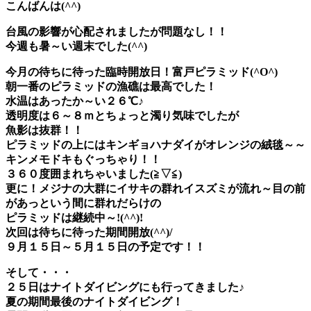
こんばんは(^^)
台風の影響が心配されましたが問題なし！！
今週も暑～い週末でした(^^)
今月の
待ちに待った臨時開放日！富戸ピラミッド(^O^)
朝一番のピラミッドの漁礁は最高でした！
水温はあったか～い２６℃♪
透明度は６～８ｍとちょっと濁り気味でしたが
魚影は抜群！！
ピラミッドの上にはキンギョハナダイがオレンジの絨毯～～
キンメモドキもぐっちゃり！！
３６０度囲まれちゃいました(≧▽≦)
更に！メジナの大群にイサキの群れイスズミが流れ～目の前
があっという間に群れだらけの
ピラミッドは継続中～!(^^)!
次回は待ちに待った期間開放(^^)/
９月１５日～５月１５日の予定です！！
そして・・・
２５日は
ナイトダイビング
にも行ってきました♪
夏の期間最後のナイトダイビング！