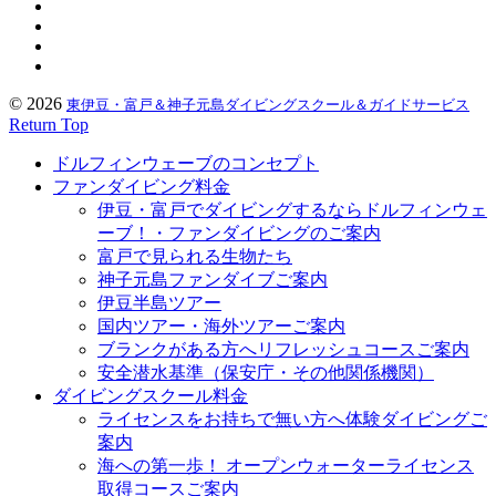
© 2026
東伊豆・富戸＆神子元島ダイビングスクール＆ガイドサービス
Return Top
ドルフィンウェーブのコンセプト
ファンダイビング料金
伊豆・富戸でダイビングするならドルフィンウェ
ーブ！・ファンダイビングのご案内
富戸で見られる生物たち
神子元島ファンダイブご案内
伊豆半島ツアー
国内ツアー・海外ツアーご案内
ブランクがある方へリフレッシュコースご案内
安全潜水基準（保安庁・その他関係機関）
ダイビングスクール料金
ライセンスをお持ちで無い方へ体験ダイビングご
案内
海への第一歩！ オープンウォーターライセンス
取得コースご案内