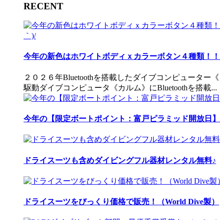
RECENT
今年の新色はホワイトボディｘカラーボタン４種類！！ 
２０２６年Bluetoothを搭載したダイブコンピュータ
駆動ダイブコンピュータ《カルム》にBluetoothを搭載...
今年の【限定ボートポイント：富戸ピラミッド開放日】
ドライスーツも含めダイビングフル器材レンタル無料♪
ドライスーツをびっくり価格で販売！（World Dive製）