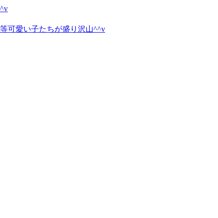
^v
ビ等可愛い子たちが盛り沢山^^v