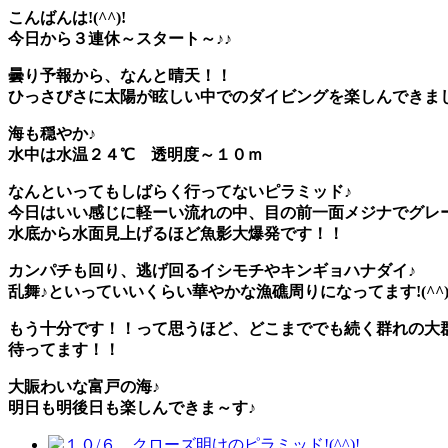
こんばんは!(^^)!
今日から３連休～スタート～♪♪
曇り予報から、なんと晴天！！
ひっさびさに太陽が眩しい中でのダイビングを楽しんできま
海も穏やか♪
水中は
水温２４℃
透明度～１０ｍ
なんといってもしばらく行ってないピラミッド♪
今日はいい感じに軽ーい流れの中、目の前一面メジナでグレ
水底から水面見上げるほど
魚影大爆発です！！
カンパチも回り、逃げ回るイシモチやキンギョハナダイ♪
乱舞♪といっていいくらい華やかな漁礁周りになってます!(^^)
もう十分です！！って思うほど、どこまででも続く群れの大
待ってます！！
大賑わいな富戸の海♪
明日も明後日も楽しんできま～す♪