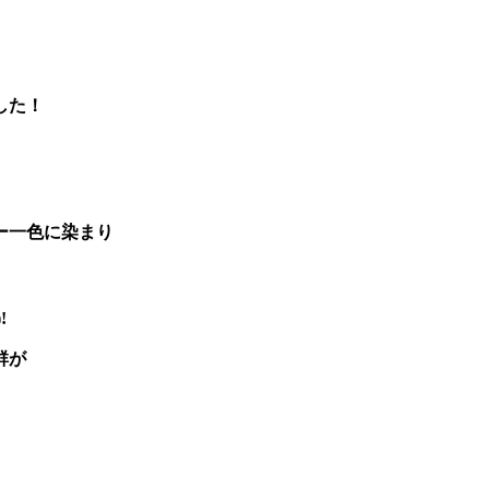
した！
ー一色に染まり
!
群が