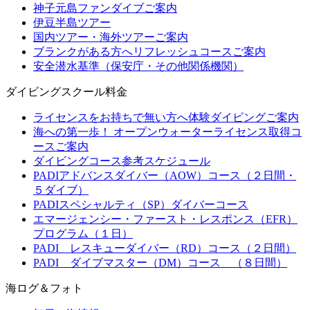
神子元島ファンダイブご案内
伊豆半島ツアー
国内ツアー・海外ツアーご案内
ブランクがある方へリフレッシュコースご案内
安全潜水基準（保安庁・その他関係機関）
ダイビングスクール料金
ライセンスをお持ちで無い方へ体験ダイビングご案内
海への第一歩！ オープンウォーターライセンス取得コ
ースご案内
ダイビングコース参考スケジュール
PADIアドバンスダイバー（AOW）コース（２日間・
５ダイブ）
PADIスペシャルティ（SP）ダイバーコース
エマージェンシー・ファースト・レスポンス（EFR）
プログラム（１日）
PADI レスキューダイバー（RD）コース（２日間）
PADI ダイブマスター（DM）コース （８日間）
海ログ＆フォト