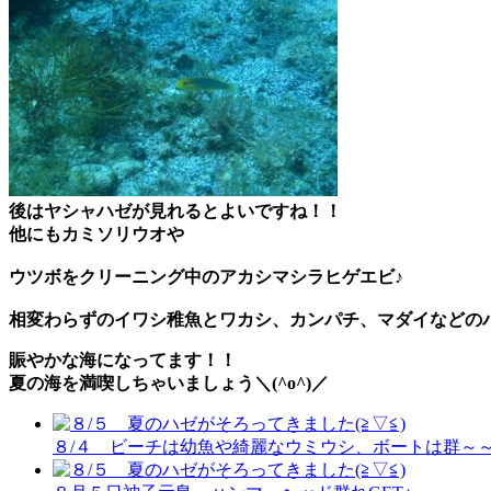
後はヤシャハゼが見れるとよいですね！！
他にも
カミソリウオ
や
ウツボをクリーニング中の
アカシマシラヒゲエビ
♪
相変わらずのイワシ稚魚とワカシ、カンパチ、マダイなどの
賑やかな海になってます！！
夏の海を満喫しちゃいましょう＼(^o^)／
８/４ ビーチは幼魚や綺麗なウミウシ、ボートは群～～(