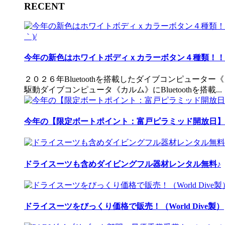
RECENT
今年の新色はホワイトボディｘカラーボタン４種類！！ 
２０２６年Bluetoothを搭載したダイブコンピュータ
駆動ダイブコンピュータ《カルム》にBluetoothを搭載...
今年の【限定ボートポイント：富戸ピラミッド開放日】
ドライスーツも含めダイビングフル器材レンタル無料♪
ドライスーツをびっくり価格で販売！（World Dive製）