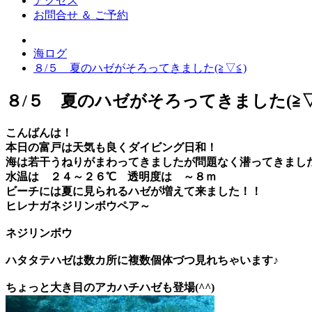
アクセス
お問合せ ＆ ご予約
海ログ
８/５ 夏のハゼがそろってきました(≧▽≦)
８/５ 夏のハゼがそろってきました(≧▽
こんばんは！
本日の富戸は天気も良くダイビング日和！
海は若干うねりがまわってきましたが問題なく潜ってきまし
水温は ２４～２６℃
透明度は ～８ｍ
ビーチには夏に見られるハゼが増えて来ました！！
ヒレナガネジリンボウペア
～
ネジリンボウ
ハタタテハゼ
は数カ所に複数個体づつ見れちゃいます♪
ちょっと大き目の
アカハチハゼ
も登場(^^)