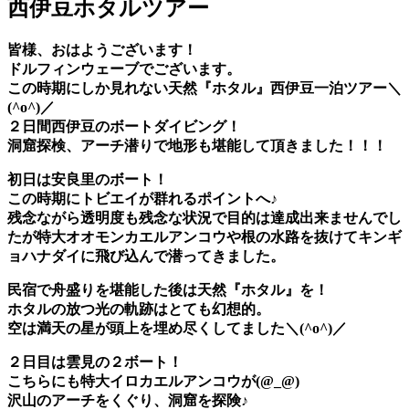
西伊豆ホタルツアー
皆様、おはようございます！
ドルフィンウェーブでございます。
この時期にしか見れない天然『ホタル』西伊豆一泊ツアー＼
(^o^)／
２日間西伊豆のボートダイビング！
洞窟探検、アーチ潜りで地形も堪能して頂きました！！！
初日は安良里のボート！
この時期にトビエイが群れるポイントへ♪
残念ながら透明度も残念な状況で目的は達成出来ませんでし
たが特大オオモンカエルアンコウや根の水路を抜けてキンギ
ョハナダイに飛び込んで潜ってきました。
民宿で舟盛りを堪能した後は
天然『ホタル』
を！
ホタルの放つ光の軌跡はとても幻想的。
空は満天の星が頭上を埋め尽くしてました＼(^o^)／
２日目は雲見の２ボート！
こちらにも特大イロカエルアンコウが(@_@)
沢山のアーチをくぐり、洞窟を探険♪