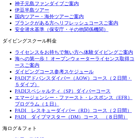
神子元島ファンダイブご案内
伊豆半島ツアー
国内ツアー・海外ツアーご案内
ブランクがある方へリフレッシュコースご案内
安全潜水基準（保安庁・その他関係機関）
ダイビングスクール料金
ライセンスをお持ちで無い方へ体験ダイビングご案内
海への第一歩！ オープンウォーターライセンス取得コ
ースご案内
ダイビングコース参考スケジュール
PADIアドバンスダイバー（AOW）コース（２日間・
５ダイブ）
PADIスペシャルティ（SP）ダイバーコース
エマージェンシー・ファースト・レスポンス（EFR）
プログラム（１日）
PADI レスキューダイバー（RD）コース（２日間）
PADI ダイブマスター（DM）コース （８日間）
海ログ＆フォト