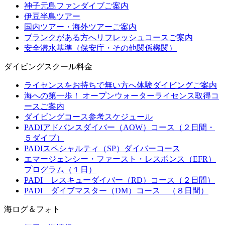
神子元島ファンダイブご案内
伊豆半島ツアー
国内ツアー・海外ツアーご案内
ブランクがある方へリフレッシュコースご案内
安全潜水基準（保安庁・その他関係機関）
ダイビングスクール料金
ライセンスをお持ちで無い方へ体験ダイビングご案内
海への第一歩！ オープンウォーターライセンス取得コ
ースご案内
ダイビングコース参考スケジュール
PADIアドバンスダイバー（AOW）コース（２日間・
５ダイブ）
PADIスペシャルティ（SP）ダイバーコース
エマージェンシー・ファースト・レスポンス（EFR）
プログラム（１日）
PADI レスキューダイバー（RD）コース（２日間）
PADI ダイブマスター（DM）コース （８日間）
海ログ＆フォト