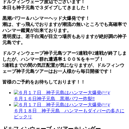
ドルフィンウェーブ渡辺でございます！
本日も神子元島で３ダイブしてきました！
黒潮パワー＆ハンマーヘッド大爆発です！
潮は、すっ飛んでおりますが潮流の無いところでも高確率で
ハンマー鑑賞が出来ております。
透明度は、若干白濁が目立つ場所もありますが絶好調の神子
元島です。
ドルフィンウェーブ神子元島ツアー5連戦中2連戦が終了しま
したが、ハンマー群れ遭遇率１００％をキープ！
5連戦までの間の気圧配置が気になりますが、ドルフィンウ
ェーブ神子元島ツアーはお一人様から毎日開催です！
皆様のご予約をお待ちしております！！
６月１６日神子元島 黒潮パワー炸裂‼️
６月１８日 神子元島 ハンマーもダイバーの多さに
ビックリ
ドルフィンウェーブ・ツアーカレンダー