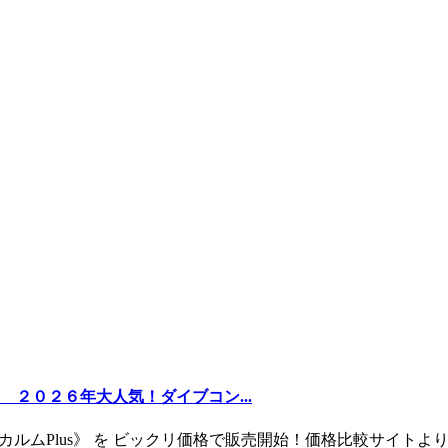
２０２６年大人気！ダイブコン...
ー《カルムPlus》 を ビックリ価格で販売開始！価格比較サイト