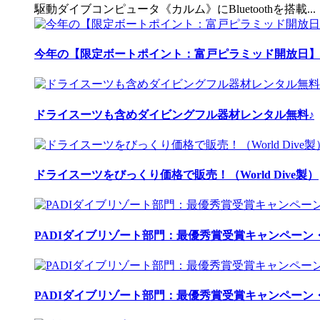
駆動ダイブコンピュータ《カルム》にBluetoothを搭載...
今年の【限定ボートポイント：富戸ピラミッド開放日】
ドライスーツも含めダイビングフル器材レンタル無料♪
ドライスーツをびっくり価格で販売！（World Dive製）
PADIダイブリゾート部門：最優秀賞受賞キャンペーン・
PADIダイブリゾート部門：最優秀賞受賞キャンペーン・