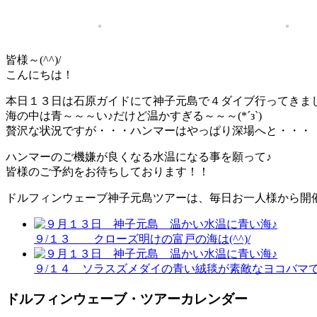
皆様～(^^)/
こんにちは！
本日１３日は石原ガイドにて神子元島で４ダイブ行ってきま
海の中は青～～～い♪だけど温かすぎる～～～(*´з`)
贅沢な状況ですが・・・ハンマーはやっぱり深場へと・・・
ハンマーのご機嫌が良くなる水温になる事を願って♪
皆様のご予約をお待ちしております！！
ドルフィンウェーブ神子元島ツアーは、毎日お一人様から開
９/１３ クローズ明けの富戸の海は(^^)/
９/１４ ソラスズメダイの青い絨毯が素敵なヨコバマで
ドルフィンウェーブ・ツアーカレンダー