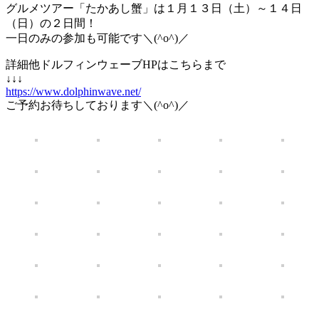
グルメツアー「たかあし蟹」は１月１３日（土）～１４日
（日）の２日間！
一日のみの参加も可能です＼(^o^)／
詳細他ドルフィンウェーブHPはこちらまで
↓↓↓
https://www.dolphinwave.net/
ご予約お待ちしております＼(^o^)／