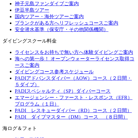
神子元島ファンダイブご案内
伊豆半島ツアー
国内ツアー・海外ツアーご案内
ブランクがある方へリフレッシュコースご案内
安全潜水基準（保安庁・その他関係機関）
ダイビングスクール料金
ライセンスをお持ちで無い方へ体験ダイビングご案内
海への第一歩！ オープンウォーターライセンス取得コ
ースご案内
ダイビングコース参考スケジュール
PADIアドバンスダイバー（AOW）コース（２日間・
５ダイブ）
PADIスペシャルティ（SP）ダイバーコース
エマージェンシー・ファースト・レスポンス（EFR）
プログラム（１日）
PADI レスキューダイバー（RD）コース（２日間）
PADI ダイブマスター（DM）コース （８日間）
海ログ＆フォト