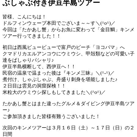
ぶしゃぶ付き伊豆半島ツアー
皆様、こんにちは！
ドルフィンウェーブ本田でございま～～す＼(^o^)／
今回は「たかあし蟹」からお魚に変わって「金目鯛」キンメ
ツアー行ってきました！！
初日は西風ビュービューで富戸のビーチ「ヨコバマ」へ
クマドリカエルアンコウにウミウシ、甲殻類などの可愛い子
達をぱしゃりパシャリ♪
伊豆半島横断して、西伊豆へ！！
民宿の温泉で温まった後は『キンメ三昧』＼(^-^)／
煮付け、しゃぶしゃぶ、舟盛り刺身を堪能しました♪
２日目は雲見の洞窟探検！！
米粒大のウミウシ探しもしてきました＼(^o^)／
たかあし蟹とはまた違ったグルメ＆ダイビング伊豆半島ツア
ー♪
ご参加頂きました皆様有難うございました！
次回の
キンメツアーは３月１６日（土）～１７日（日）の２
日間