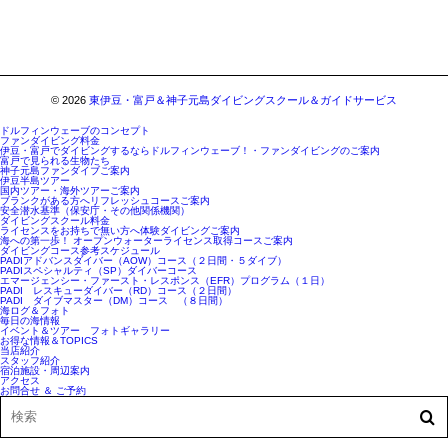
© 2026
東伊豆・富戸＆神子元島ダイビングスクール＆ガイドサービス
ドルフィンウェーブのコンセプト
ファンダイビング料金
伊豆・富戸でダイビングするならドルフィンウェーブ！・ファンダイビングのご案内
富戸で見られる生物たち
神子元島ファンダイブご案内
伊豆半島ツアー
国内ツアー・海外ツアーご案内
ブランクがある方へリフレッシュコースご案内
安全潜水基準（保安庁・その他関係機関）
ダイビングスクール料金
ライセンスをお持ちで無い方へ体験ダイビングご案内
海への第一歩！ オープンウォーターライセンス取得コースご案内
ダイビングコース参考スケジュール
PADIアドバンスダイバー（AOW）コース（２日間・５ダイブ）
PADIスペシャルティ（SP）ダイバーコース
エマージェンシー・ファースト・レスポンス（EFR）プログラム（１日）
PADI レスキューダイバー（RD）コース（２日間）
PADI ダイブマスター（DM）コース （８日間）
海ログ＆フォト
毎日の海情報
イベント＆ツアー フォトギャラリー
お得な情報＆TOPICS
当店紹介
スタッフ紹介
宿泊施設・周辺案内
アクセス
お問合せ ＆ ご予約