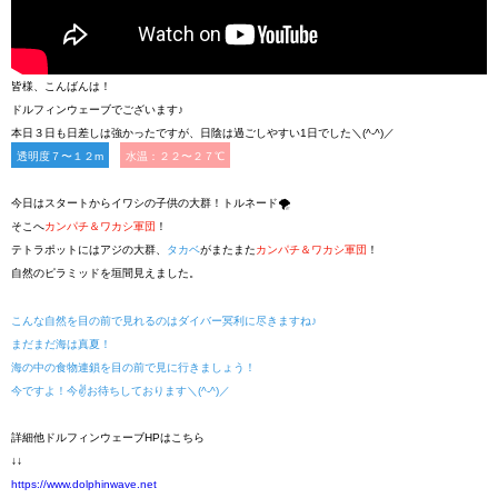
皆様、こんばんは！
ドルフィンウェーブでございます♪
本日３日も日差しは強かったですが、日陰は過ごしやすい1日でした＼(^-^)／
透明度７〜１２m
水温：２２〜２７℃
今日はスタートからイワシの子供の大群！トルネード🌪️
そこへ
カンパチ＆ワカシ軍団
！
テトラポットにはアジの大群、
タカベ
がまたまた
カンパチ＆ワカシ軍団
！
自然のピラミッドを垣間見えました。
こんな自然を目の前で見れるのはダイバー冥利に尽きますね♪
まだまだ海は真夏！
海の中の食物連鎖を目の前で見に行きましょう！
今ですよ！今✌️お待ちしております＼(^-^)／
詳細他ドルフィンウェーブHPはこちら
↓↓
https://www.dolphinwave.net