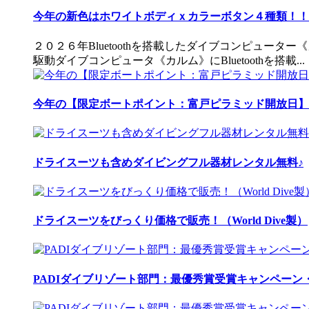
今年の新色はホワイトボディｘカラーボタン４種類！！ 
２０２６年Bluetoothを搭載したダイブコンピュータ
駆動ダイブコンピュータ《カルム》にBluetoothを搭載...
今年の【限定ボートポイント：富戸ピラミッド開放日】
ドライスーツも含めダイビングフル器材レンタル無料♪
ドライスーツをびっくり価格で販売！（World Dive製）
PADIダイブリゾート部門：最優秀賞受賞キャンペーン・