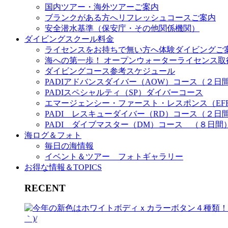
国内ツアー・海外ツアーご案内
ブランクがある方へリフレッシュコースご案内
安全潜水基準（保安庁・その他関係機関）
ダイビングスクール料金
ライセンスをお持ちで無い方へ体験ダイビングご
海への第一歩！ オープンウォーターライセンス取
ダイビングコース参考スケジュール
PADIアドバンスダイバー（AOW）コース（２日
PADIスペシャルティ（SP）ダイバーコース
エマージェンシー・ファースト・レスポンス（EF
PADI レスキューダイバー（RD）コース（２日
PADI ダイブマスター（DM）コース （８日間
海ログ＆フォト
毎日の海情報
イベント＆ツアー フォトギャラリー
お得な情報＆TOPICS
RECENT