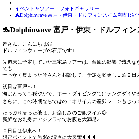
イベント＆ツアー フォトギャラリー
🐬Dolphinwave 富戸・伊東・ドルフィンスイム満喫1泊
🐬Dolphinwave 富戸・伊東・ドルフ
皆さん、こんにちは😊
ドルフィンウェーブの石原です♪
先週末に予定していた三宅島ツアーは、台風の影響で残念ながら
でも！
せっかく集まった皆さんと相談して、予定を変更し１泊２日の
初日は富戸へ！
海はとっても穏やかで、ボートダイビングではテングダイやタ
さらに、この時期ならではのアオリイカの産卵シーンもじっく
たっぷり潜った後は、お楽しみのご飯タイム😋
新鮮なお刺身にアジフライでお腹も大満足♪
２日目は伊東へ！
限定ポイントで魚影の濃さに大興奮🐠🐠🐠