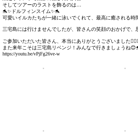
そしてツアーのラストを飾るのは…
🐬✨ドルフィンスイム✨🐬
可愛いイルカたちが一緒に泳いでくれて、最高に癒される時間
三宅島には行けませんでしたが、皆さんの笑顔のおかげで、
ご参加いただいた皆さん、本当にありがとうございました
🙇‍♀
また来年こそは三宅島リベンジ！みんなで行きましょうね😊
https://youtu.be/vPjFg26ve-w