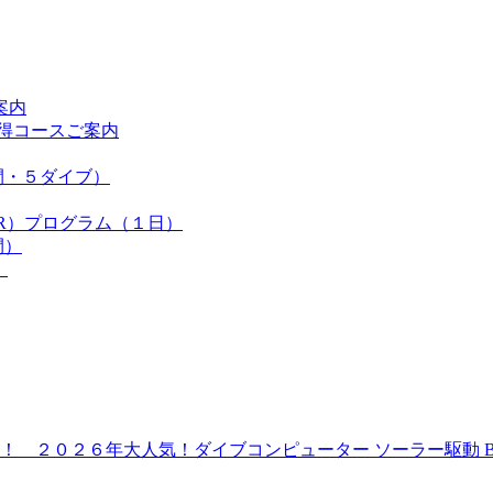
案内
得コースご案内
間・５ダイブ）
R）プログラム（１日）
間）
）