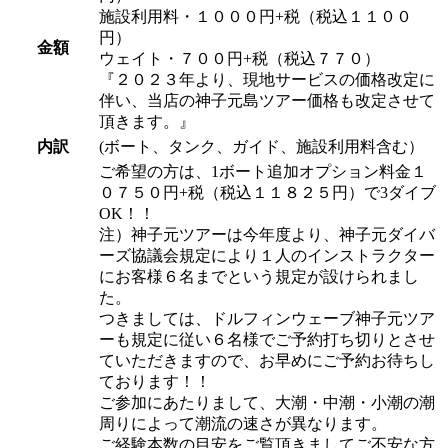
施設利用料・１０００円+税（税込１１００
円）
金額
ウェイト・７００円+税（税込７７０）
『２０２３年より、現地サービスの価格改定に
伴い、当店の神子元島ツアー価格も改定させて
頂きます。』
内訳
(ボート、タンク、ガイド、施設利用料含む）
ご希望の方は、1ボート追加オプション料金１
０７５０円+税（税込１１８２５円）で3ダイブ
OK！！
注）神子元ツアーは今年度より、神子元ダイバ
ーズ協議会規定により１人のインストラクター
にお客様６名までという規定が設けられまし
た。
つきましては、ドルフィンウェーブ神子元ツア
ーも規定に従い６名様でご予約打ち切りとさせ
ていただきますので、お早めにご予約お待ちし
ております！！
ご参加にあたりまして、大潮・中潮・小潮の潮
周りによって潮流の速さが異なります。
ご経験本数の目安をご覧頂きましてご不安な方