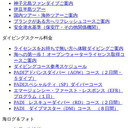
神子元島ファンダイブご案内
伊豆半島ツアー
国内ツアー・海外ツアーご案内
ブランクがある方へリフレッシュコースご案内
安全潜水基準（保安庁・その他関係機関）
ダイビングスクール料金
ライセンスをお持ちで無い方へ体験ダイビングご案内
海への第一歩！ オープンウォーターライセンス取得コ
ースご案内
ダイビングコース参考スケジュール
PADIアドバンスダイバー（AOW）コース（２日間・
５ダイブ）
PADIスペシャルティ（SP）ダイバーコース
エマージェンシー・ファースト・レスポンス（EFR）
プログラム（１日）
PADI レスキューダイバー（RD）コース（２日間）
PADI ダイブマスター（DM）コース （８日間）
海ログ＆フォト