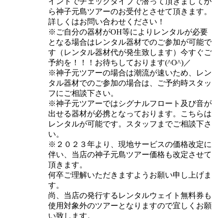
イントでチェックダイブで潜って頂きましてか
ら神子元島ツアーのお受付とさせて頂きます。
詳しくはお問い合わせください！
※ご自分の器材がOH等によりレンタルが必要
となる場合はレンタル器材でのご参加が可能で
す（レンタル器材代が発生致します）今すぐご
予約を！！！お待ちしております(^O^)／
※神子元ツアーの場合は潮流が速いため、レン
タル器材でのご参加の場合は、ご予約時スタッ
フにご相談下さい。
※神子元ツアーではシグナルフロート及び音が
出せる器材が必携となっております。こちらは
レンタルが可能です。スタッフまでご相談下さ
い。
※２０２３年より、現地サービスの価格改定に
伴い、当店の神子元島ツアー価格も改定させて
頂きます。
何卒ご理解いただきますようお願い申し上げま
す。
尚、当店の発行するレンタルウェイト無料券も
使用対象外のツアーとなりますので宜しくお願
い致します。