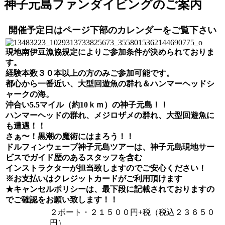
神子元島ファンダイビングのご案内
開催予定日はページ下部のカレンダーをご覧下さい
現地南伊豆漁協規定によりご参加条件が決められておりま
す。
経験本数３０本以上の方のみご参加可能です。
都心から一番近い、大型回遊魚の群れ＆ハンマーヘッドシ
ャークの海。
沖合い5.5マイル（約10ｋｍ）の神子元島！！
ハンマーヘッドの群れ、メジロザメの群れ、大型回遊魚に
も遭遇！！
さぁ〜！黒潮の魔術にはまろう！！
ドルフィンウェーブ神子元島ツアーは、神子元島現地サー
ビスでガイド歴のあるスタッフを含む
インストラクターが担当致しますのでご安心ください！
※お支払いはクレジットカードがご利用頂けます
★キャンセルポリシーは、最下段に記載されておりますの
でご確認をお願い致します！！
２ボート・２１５００円+税（税込２３６５０
円）