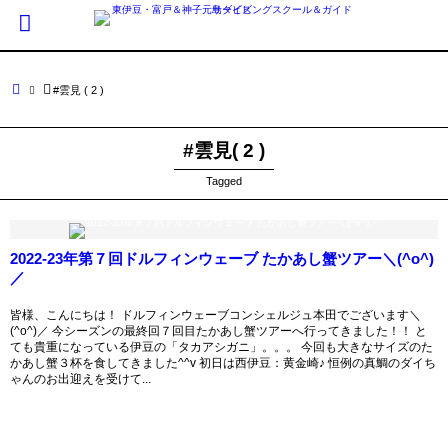
#雲見 ( 2 )
#雲見( 2 )
Tagged
2022-23年第７回ドルフィンウェーブ たかあし蟹ツアー＼(^o^)
／
皆様、こんにちは！ ドルフィンウェーブコンシェルジュ本田でございます＼
(^o^)／ 今シーズンの最終回７回目たかあし蟹ツアーへ行ってきました！！ と
ても貴重になっている伊豆の「タカアシガニ」。。。 今回も大きなサイズのた
かあし蟹３杯を食してきました^^v 初日は西伊豆：黄金崎♪ 恒例の真鯛のダイち
ゃんのお出迎えを受けて...