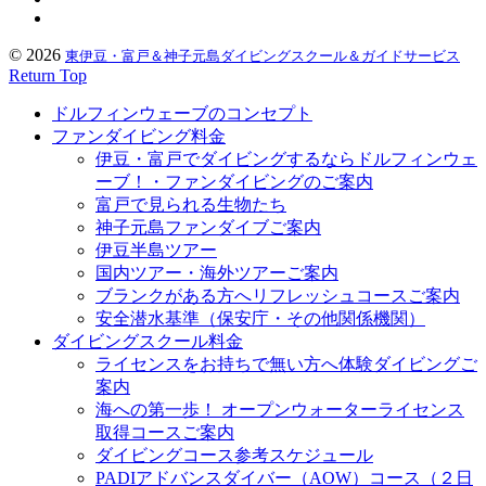
© 2026
東伊豆・富戸＆神子元島ダイビングスクール＆ガイドサービス
Return Top
ドルフィンウェーブのコンセプト
ファンダイビング料金
伊豆・富戸でダイビングするならドルフィンウェ
ーブ！・ファンダイビングのご案内
富戸で見られる生物たち
神子元島ファンダイブご案内
伊豆半島ツアー
国内ツアー・海外ツアーご案内
ブランクがある方へリフレッシュコースご案内
安全潜水基準（保安庁・その他関係機関）
ダイビングスクール料金
ライセンスをお持ちで無い方へ体験ダイビングご
案内
海への第一歩！ オープンウォーターライセンス
取得コースご案内
ダイビングコース参考スケジュール
PADIアドバンスダイバー（AOW）コース（２日