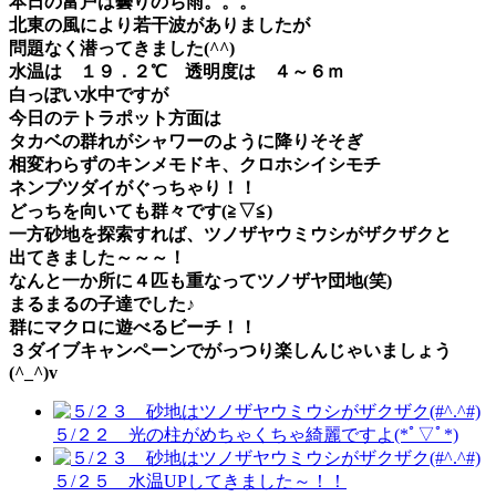
本日の富戸は曇りのち雨。。。
北東の風により若干波がありましたが
問題なく潜ってきました(^^)
水温は １９．２℃
透明度は ４～６ｍ
白っぽい水中ですが
今日のテトラポット方面は
タカベの群れがシャワー
のように降りそそぎ
相変わらずの
キンメモドキ、クロホシイシモチ
ネンブツダイがぐっちゃり！！
どっちを向いても群々です(≧▽≦)
一方砂地を探索すれば、
ツノザヤウミウシがザクザクと
出てきました～～～！
なんと一か所に４匹も重なってツノザヤ団地(笑)
まるまるの子達でした♪
群にマクロに遊べるビーチ！！
３ダイブキャンペーンでがっつり楽しんじゃいましょう
(^_^)v
５/２２ 光の柱がめちゃくちゃ綺麗ですよ(*ﾟ▽ﾟ*)
５/２５ 水温UPしてきました～！！