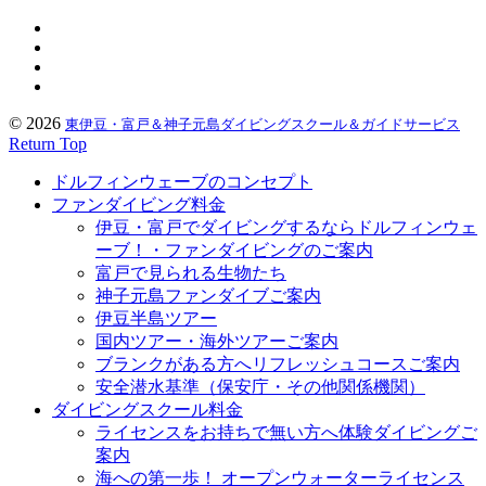
© 2026
東伊豆・富戸＆神子元島ダイビングスクール＆ガイドサービス
Return Top
ドルフィンウェーブのコンセプト
ファンダイビング料金
伊豆・富戸でダイビングするならドルフィンウェ
ーブ！・ファンダイビングのご案内
富戸で見られる生物たち
神子元島ファンダイブご案内
伊豆半島ツアー
国内ツアー・海外ツアーご案内
ブランクがある方へリフレッシュコースご案内
安全潜水基準（保安庁・その他関係機関）
ダイビングスクール料金
ライセンスをお持ちで無い方へ体験ダイビングご
案内
海への第一歩！ オープンウォーターライセンス