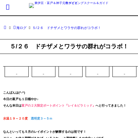
海ログ
５/２６ ドチザメとワラサの群れがコラボ！
５/２６ ドチザメとワラサの群れがコラボ！
こんばんは(^-^)
今日の富戸も１日穏やか♪
そんな本日は
富戸の２大限定ボートポイント『レイ＆ピラミッド』
へと行ってきました！
水温１９～２０度
透明度３～５ｍ
なんといっても５月のレイポイントが解禁するのは初です！