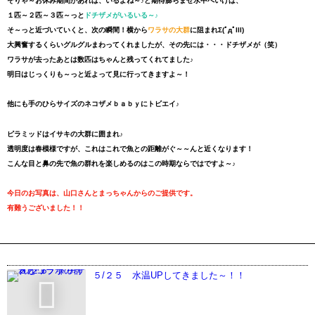
そりゃ～お休み期間があれば、いるよね～♪と期待膨らませ水中へいけば、
１匹～２匹～３匹～っと
ドチザメがいるいる～♪
そ～っと近づいていくと、次の瞬間！横から
ワラサの大群
に阻まれΣ(ﾟдﾟlll)
大興奮するくらいグルグルまわってくれましたが、その先には・・・ドチザメが（笑）
ワラサが去ったあとは数匹はちゃんと残ってくれてました♪
明日はじっくりも～っと近よって見に行ってきますよ～！
他にも手のひらサイズのネコザメｂａｂｙにトビエイ♪
ピラミッドはイサキの大群に囲まれ♪
透明度は春模様ですが、これはこれで魚との距離がぐ～～んと近くなります！
こんな目と鼻の先で魚の群れを楽しめるのはこの時期ならではですよ～♪
今日のお写真は、山口さんとまっちゃんからのご提供です。
有難うございました！！
５/２５ 水温UPしてきました～！！